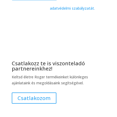
A hírlevélre való feliatkozzásal együtt elfogadom a
Motors for Gates Kft.
adatvédelmi szabályzatát.
Csatlakozz te is viszonteladó
partnereinkhez!
Keltsd életre Roger termékeinket különleges
ajánlataink és megoldásaink segítségével.
Csatlakozom
Bemutatóterem