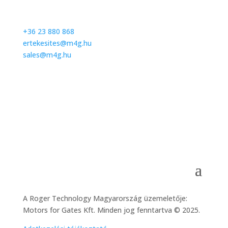
Hétfőtől-péntekig: 08:00-17:00
Hétvégén: zárva
+36 23 880 868
ertekesites@m4g.hu
sales@m4g.hu
A Roger Technology Magyarország üzemeletője:
Motors for Gates Kft. Minden jog fenntartva © 2025.