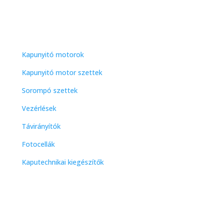
2040 Budaörs, Gyár u. 2.
(Telepen belül: Gutenberg utca 137.)
Népszerű termékekkategóriák
Kapunyitó motorok
Kapunyitó motor szettek
Sorompó szettek
Vezérlések
Távirányítók
Fotocellák
Kaputechnikai kiegészítők
Elérhetőség
2040 Budaörs, Gyár u. 2.